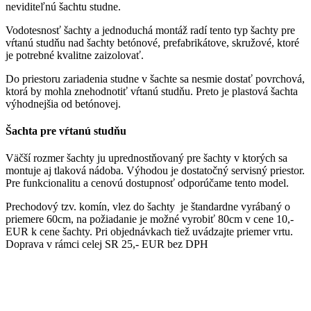
neviditeľnú šachtu studne.
Vodotesnosť šachty a jednoduchá montáž radí tento typ šachty pre
vŕtanú studňu nad šachty betónové, prefabrikátove, skružové, ktoré
je potrebné kvalitne zaizolovať.
Do priestoru zariadenia studne v šachte sa nesmie dostať povrchová,
ktorá by mohla znehodnotiť vŕtanú studňu. Preto je plastová šachta
výhodnejšia od betónovej.
Šachta pre vŕtanú studňu
Väčší rozmer šachty ju uprednostňovaný pre šachty v ktorých sa
montuje aj tlaková nádoba. Výhodou je dostatočný servisný priestor.
Pre funkcionalitu a cenovú dostupnosť odporúčame tento model.
Prechodový tzv. komín, vlez do šachty je štandardne vyrábaný o
priemere 60cm, na požiadanie je možné vyrobiť 80cm v cene 10,-
EUR k cene šachty. Pri objednávkach tiež uvádzajte priemer vrtu.
Doprava v rámci celej SR 25,- EUR bez DPH