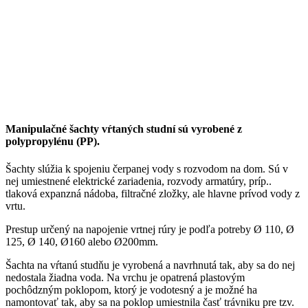
Manipulačné šachty vŕtaných studní sú vyrobené z
polypropylénu (PP).
Šachty slúžia k spojeniu čerpanej vody s rozvodom na dom. Sú v
nej umiestnené elektrické zariadenia, rozvody armatúry, príp..
tlaková expanzná nádoba, filtračné zložky, ale hlavne prívod vody z
vrtu.
Prestup určený na napojenie vrtnej rúry je podľa potreby Ø 110, Ø
125, Ø 140, Ø160 alebo Ø200mm.
Šachta na vŕtanú studňu je vyrobená a navrhnutá tak, aby sa do nej
nedostala žiadna voda. Na vrchu je opatrená plastovým
pochôdzným poklopom, ktorý je vodotesný a je možné ha
namontovať tak, aby sa na poklop umiestnila časť trávniku pre tzv.