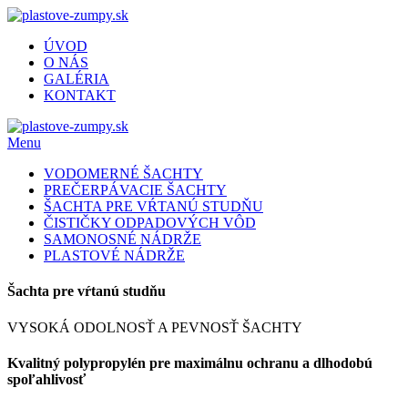
ÚVOD
O NÁS
GALÉRIA
KONTAKT
Menu
VODOMERNÉ ŠACHTY
PREČERPÁVACIE ŠACHTY
ŠACHTA PRE VŔTANÚ STUDŇU
ČISTIČKY ODPADOVÝCH VÔD
SAMONOSNÉ NÁDRŽE
PLASTOVÉ NÁDRŽE
Šachta pre vŕtanú studňu
VYSOKÁ ODOLNOSŤ A PEVNOSŤ ŠACHTY
Kvalitný polypropylén pre maximálnu ochranu a dlhodobú
spoľahlivosť